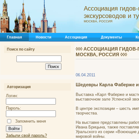
Ассоциация гидов-
экскурсоводов и 
МОСКВА, РОССИЯ
Главная
Новости
Ассоциация
Документы
К
◊◊◊ АССОЦИАЦИЯ ГИДОВ-
Поиск по сайту
МОСКВА, РОССИЯ ◊◊◊
06.04.2011
Шедевры Карла Фаберже и 
Авторизация
Выставка «Карл Фаберже и маст
Логин:
выставочном зале Успенской зв
Пароль:
В центре экспозиции – шесть им
творчества.
Запомнить меня
На выставке представлены рабо
Ивана Брицына, также поставляв
Уральского из серии «Воюющие 
Забыли свой пароль?
мировой войны.