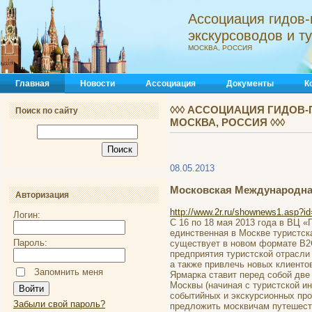
Ассоциация гидов-
экскурсоводов и 
МОСКВА, РОССИЯ
Главная
Новости
Ассоциация
Документы
К
◊◊◊ АССОЦИАЦИЯ ГИДОВ-
Поиск по сайту
МОСКВА, РОССИЯ ◊◊◊
08.05.2013
Московская Международна
Авторизация
http://www.2r.ru/shownews1.asp?i
Логин:
С 16 по 18 мая 2013 года в ВЦ 
единственная в Москве туристска
Пароль:
существует в новом формате В2С
предприятия туристской отрасли
а также привлечь новых клиенто
Запомнить меня
Ярмарка ставит перед собой две
Москвы (начиная с туристской и
событийных и экскурсионных про
Забыли свой пароль?
предложить москвичам путешеств