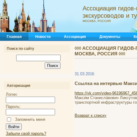
Ассоциация гидов-
экскурсоводов и 
МОСКВА, РОССИЯ
Главная
Новости
Ассоциация
Документы
К
◊◊◊ АССОЦИАЦИЯ ГИДОВ-
Поиск по сайту
МОСКВА, РОССИЯ ◊◊◊
31.03.2016
Ссылка на интервью Макси
Авторизация
https://vk.com/video-96196967_4
Логин:
Макси́м Станисла́вович Ликсу́т
транспортной инфраструктуры г
Пароль:
Возврат к списку
Запомнить меня
Забыли свой пароль?