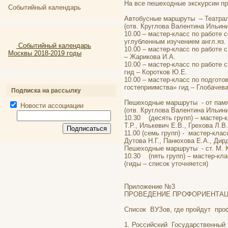
На все пешеходные экскурсии пр
Событийный календарь
Автобусные маршруты – Театрал
(отв. Круглова Валентина Ильини
10.00 – мастер-класс по работе
углубленным изучением англ.яз. 
Событийный календарь
10.00 – мастер-класс по работе
Москвы 2018-2019 годы
– Жарикова И.А.
10.00 – мастер-класс по работе 
гид – Коротков Ю.Е.
10.00 – мастер-класс по подгот
гостеприимства» гид – Глобачева
Подписка на рассылку
Пешеходные маршруты - от памя
Новости ассоциации
(отв. Круглова Валентина Ильини
10.30 (десять групп) – мастер-
Т.Р., Илькевич Е.В., Грехова Л.В
11.00 (семь групп) - мастер-кл
Дутова Н.Г., Панюхова Е.А., Дир
Пешеходные маршруты - ст. М. К
10.30 (пять групп) – мастер-кл
(гиды – список уточняется)
Приложение №3
ПРОВЕДЕНИЕ ПРОФОРИЕНТА
Список ВУЗов, где пройдут про
1. Российский Государственный у