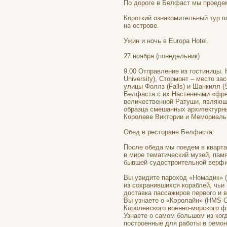
По дороге в Белфаст мы проедем
Короткий ознакомительный тур п
на острове.
Ужин и ночь в Europa Hotel.
27 ноября (понедельник)
9.00 Отправление из гостиницы. 
University), Стормонт – место за
улицы Фоллз (Falls) и Шанкилл (S
Белфаста с их Настенными «фре
величественной Ратуши, являюще
образца смешанных архитектурны
Королеве Виктории и Мемориальн
Обед в ресторане Белфаста.
После обеда мы поедем в квартал 
в мире тематический музей, пам
бывшей судостроительной верфи 
Вы увидите пароход «Номадик» (
из сохранившихся кораблей, чьи
доставка пассажиров первого и в
Вы узнаете о «Кэролайн» (HMS C
Королевского военно-морского ф
Узнаете о самом большом из когд
построенные для работы в ремон