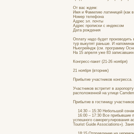
От вас ждем:
Имя и Фамилию латиницей (как в 
Номер телефона
Адрес эл. почты
Адрес прописки с индексом
Дата рождения
Оплату надо будет производить в
тур выкупят раньше. И напомина
Ньюгрейндж (см. программу Осно
На 15 апреля уже 83 записавших
Конгресс-пакет (21-26 ноября)
21 ноября (вторник)
Прибытие участников конгресса.
Участников встретит в аэропорту 
расположенной на улице Camden 
Прибытие в гостиницу участников
14:30 – 15:30 Небольшой ознако
16:00 – 17:30 Все прибывшие п
успешного саморегулирования асс
Tourist Guide Associations»). За
18:15 Отправление на церемони