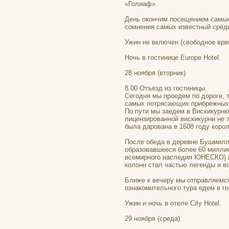
«Голиаф».
День окончим посещением самых 
сомнения самых известный среди
Ужин не включен (свободное вре
Ночь в гостинице Europe Hotel.
28 ноября (вторник)
8.00 Отъезд из гостиницы.
Сегодня мы проедем по дороге, 
самых потрясающих прибрежных 
По пути мы заедем в Вискикурню 
лицензированной вискикурни не т
была дарована в 1608 году корол
После обеда в деревне Бушмиллс
образовавшееся более 60 миллио
всемирного наследия ЮНЕСКО) и
колонн стал частью легенды и в
Ближе к вечеру мы отправляемся
ознакомительного тура едем в го
Ужин и ночь в отеле City Hotel.
29 ноября (среда)