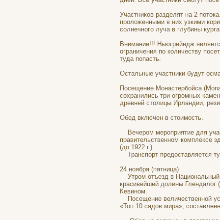
Участников разделят на 2 поток
проложенными в них узкими кори
солнечного луча в глубины курга
Внимание!!! Ньюгрейндж являет
ограничения по количеству посе
туда попасть.
Остальные участники будут осма
Посещение Монастербойса (Monas
сохранились три огромных каменн
древней столицы Ирландии, рези
Обед включен в стоимость.
Вечером мероприятие для участн
правительственном комплексе зд
(до 1922 г.).
Транспорт предоставляется туд
24 ноября (пятница)
Утром отъезд в Национальный п
красивейшей долины Глендалог (G
Кевином.
Посещение величественной усадь
«Топ 10 садов мира», составленн