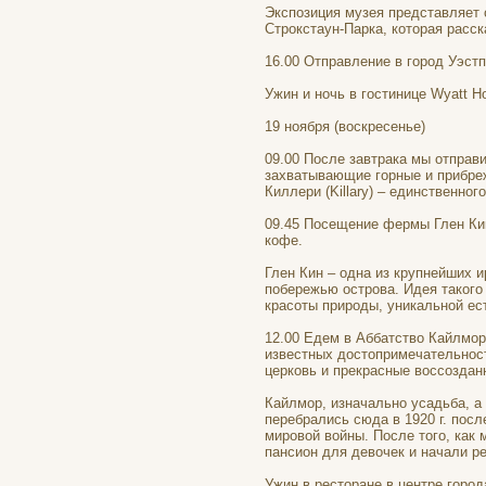
Экспозиция музея представляет
Строкстаун-Парка, которая расск
16.00 Отправление в город Уэст
Ужин и ночь в гостинице Wyatt Ho
19 ноября (воскресенье)
09.00 После завтрака мы отправи
захватывающие горные и прибреж
Киллери (Killary) – единственно
09.45 Посещение фермы Глен Кин
кофе.
Глен Кин – одна из крупнейших и
побережью острова. Идея такого
красоты природы, уникальной ес
12.00 Едем в Аббатство Кайлмор 
известных достопримечательност
церковь и прекрасные воссоздан
Кайлмор, изначально усадьба, а
перебрались сюда в 1920 г. посл
мировой войны. После того, как
пансион для девочек и начали р
Ужин в ресторане в центре город