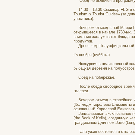
Обед не включен в программу э
14:30 – 18:30 Семинар FEG в от
Tourism & Tourist Guides» (за д
участника).
Вечером отъезд в паб Мэрри Пл
открывшееся в начале 1730-ых. 
внимание заслуживают блюда нац
продуктов.
Дресс код: Полуофициальный (
25 ноября (суббота)
Экскурсия в великолепный замок
рыбацкая деревня на полуостров
Обед на побережье.
После обеда свободное время д
галереи.
Вечером отъезд в старейшее и 
(Колледж Королевы Елизаветы и С
основанный Королевой Елизавето
Запланирован эксклюзивное пос
(the Book of Kells), созданную 
грандиозном Длинном Зале (Long
Гала ужин состоится в столовой