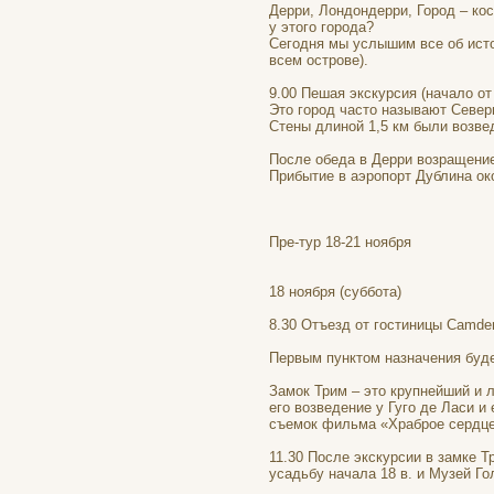
Дерри, Лондондерри, Город – кос
у этого города?
Сегодня мы услышим все об исто
всем острове).
9.00 Пешая экскурсия (начало от
Это город часто называют Север
Стены длиной 1,5 км были возве
После обеда в Дерри возращение
Прибытие в аэропорт Дублина око
Пре-тур 18-21 ноября
18 ноября (суббота)
8.30 Отъезд от гостиницы Camden
Первым пунктом назначения буде
Замок Трим – это крупнейший и 
его возведение у Гуго де Ласи и
съемок фильма «Храброе сердце
11.30 После экскурсии в замке Т
усадьбу начала 18 в. и Музей Г