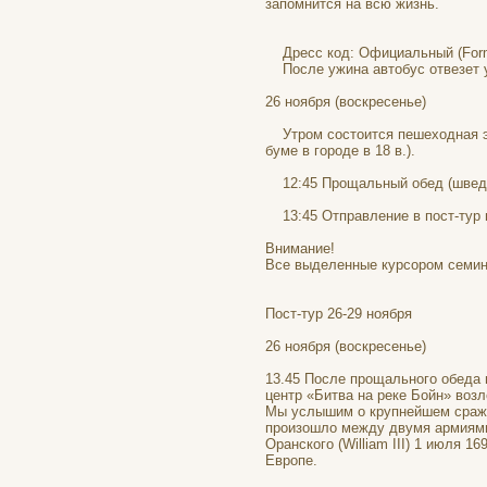
запомнится на всю жизнь.
Дресс код: Официальный (Form
После ужина автобус отвезет у
26 ноября (воскресенье)
Утром состоится пешеходная э
буме в городе в 18 в.).
12:45 Прощальный обед (шведск
13:45 Отправление в пост-тур
Внимание!
Все выделенные курсором семин
Пост-тур 26-29 ноября
26 ноября (воскресенье)
13.45 После прощального обеда 
центр «Битва на реке Бойн» возл
Мы услышим о крупнейшем сраже
произошло между двумя армиями с
Оранского (William III) 1 июля 1
Европе.