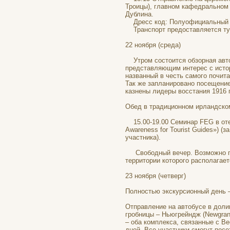
Троицы), главном кафедральном с
Дублина.
Дресс код: Полуофициальный (
Транспорт предоставляется туд
22 ноября (среда)
Утром состоится обзорная авто
представляющим интерес с истор
названный в честь самого почита
Так же запланировано посещение
казнены лидеры восстания 1916 
Обед в традиционном ирландско
15.00-19.00 Семинар FEG в отел
Awareness for Tourist Guides») 
участника).
Свободный вечер. Возможно пос
территории которого располагает
23 ноября (четверг)
Полностью экскурсионный день –
Отправление на автобусе в доли
гробницы – Ньюгрейндж (Newgrang
– оба комплекса, связанные с В
дней. Все участники смогут посе