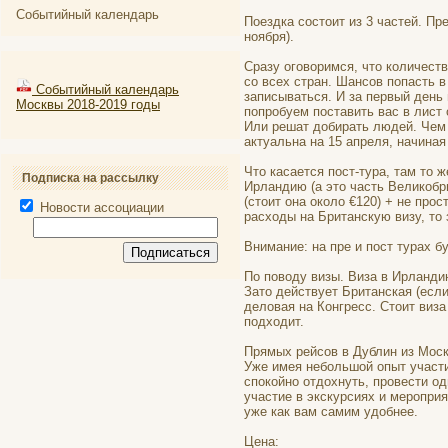
Событийный календарь
Поездка состоит из 3 частей. Пре
ноября).
Сразу оговоримся, что количество
со всех стран. Шансов попасть в
Событийный календарь
записываться. И за первый день
Москвы 2018-2019 годы
попробуем поставить вас в лист 
Или решат добирать людей. Чем 
актуальна на 15 апреля, начиная
Что касается пост-тура, там то ж
Подписка на рассылку
Ирландию (а это часть Великобр
(стоит она около €120) + не про
Новости ассоциации
расходы на Британскую визу, то 
Внимание: на пре и пост турах б
По поводу визы. Виза в Ирланди
Зато действует Британская (если
деловая на Конгресс. Стоит виза
подходит.
Прямых рейсов в Дублин из Москв
Уже имея небольшой опыт участи
спокойно отдохнуть, провести о
участие в экскурсиях и мероприя
уже как вам самим удобнее.
Цена: