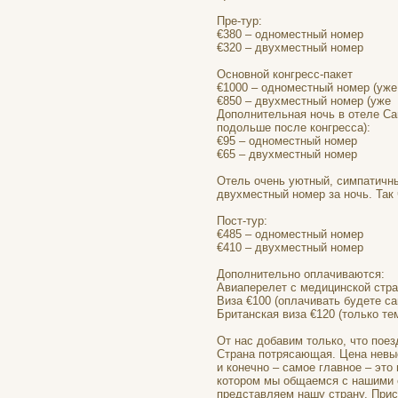
Пре-тур:
€380 – одноместный номер
€320 – двухместный номер
Основной конгресс-пакет
€1000 – одноместный номер (уже
€850 – двухместный номер (уже 
Дополнительная ночь в отеле Cam
подольше после конгресса):
€95 – одноместный номер
€65 – двухместный номер
Отель очень уютный, симпатичны
двухместный номер за ночь. Так 
Пост-тур:
€485 – одноместный номер
€410 – двухместный номер
Дополнительно оплачиваются:
Авиаперелет с медицинской страх
Виза €100 (оплачивать будете с
Британская виза €120 (только тем
От нас добавим только, что пое
Страна потрясающая. Цена невыс
и конечно – самое главное – это
котором мы общаемся с нашими 
представляем нашу страну. Прис