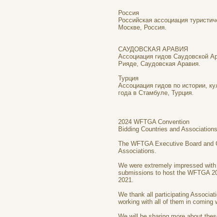
Россия
Российская ассоциация туристич
Москве, Россия.
САУДОВСКАЯ АРАВИЯ
Ассоциация гидов Саудовской Ар
Рияде, Саудовская Аравия.
Турция
Ассоциация гидов по истории, к
года в Стамбуле, Турция.
2024 WFTGA Convention
Bidding Countries and Association
The WFTGA Executive Board and Con
Associations.
We were extremely impressed with 
submissions to host the WFTGA 202
2021.
We thank all participating Associati
working with all of them in comin
We will be sharing more about these