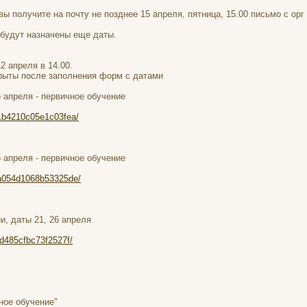
вы получите на почту не позднее 15 апреля, пятница, 15.00 письмо с ор
 будут назначены еще даты.
2 апреля в 14.00.
рыты после заполнения форм с датами
5 апреля - первичное обучение
e1b4210c05e1c03fea/
6 апреля - первичное обучение
2a054d1068b53325de/
, даты 21, 26 апреля
fd485cfbc73f2527f/
ное обучение"