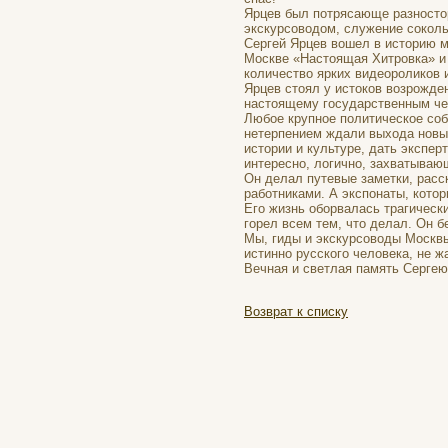
Ярцев был потрясающе разносто
экскурсоводом, служение соколь
Сергей Ярцев вошел в историю м
Москве «Настоящая Хитровка» и
количество ярких видеороликов и
Ярцев стоял у истоков возрожде
настоящему государственным че
Любое крупное политическое собы
нетерпением ждали выхода новых
истории и культуре, дать экспер
интересно, логично, захватываю
Он делал путевые заметки, расс
работниками. А экспонаты, кото
Его жизнь оборвалась трагически
горел всем тем, что делал. Он б
Мы, гиды и экскурсоводы Москвы
истинно русского человека, не 
Вечная и светлая память Сергею
Возврат к списку