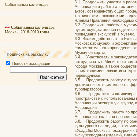
6.1. Продолжить участие в рабо
Событийный календарь
Ассоциации в работе аттестацио
актов, совершенствующих процед
техническим сложностями подач
Членам Правления необходимо о
6.2. Продолжить работу с музея
Событийный календарь
путем осуществления подготовки
Москвы 2018-2019 годы
проведения экскурсий в музеях.
6.3. Взаимодействовать с Едины
московских музеях и эффективно
самостоятельного проведения эк
Музейной карты.
Подписка на рассылку
6.4. Участвовать в законодател
сотрудничать с Министерством э
Новости ассоциации
города Москвы, а также обществ
занимающимися развитием туризм
переводчиков.
6.5. Продолжить работу с туро
достижения максимального эффе
туроператоров.
6.6. Продолжить и активизиров
пространстве с использованием
Ассоциации экспертную группу, 
Ассоциации.
6.7. Продолжить работу по пров
Ассоциации, включая проведение
6.8. Продолжить работу по обе
культурного наследия, в том чис
«Усадьбы Москвы», экскурсии к
экскурсоводами (гидами), гидам