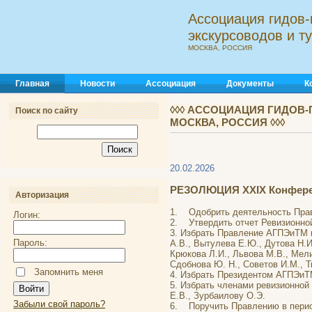
Ассоциация гидов-
экскурсоводов и 
МОСКВА, РОССИЯ
Главная
Новости
Ассоциация
Документы
К
◊◊◊ АССОЦИАЦИЯ ГИДОВ-
Поиск по сайту
МОСКВА, РОССИЯ ◊◊◊
20.02.2026
РЕЗОЛЮЦИЯ XXIX Конферен
Авторизация
1. Одобрить деятельность Пра
Логин:
2. Утвердить отчет Ревизионно
3. Избрать Правление АГПЭиТМ н
Пароль:
А.В., Вытулева Е.Ю., Дутова Н.И
Крюкова Л.И., Львова М.В., Мели
Сдобнова Ю. Н., Советов И.М., 
Запомнить меня
4. Избрать Президентом АГПЭиТМ
5. Избрать членами ревизионной
Е.В., Зурбаилову О.Э.
Забыли свой пароль?
6. Поручить Правлению в пери