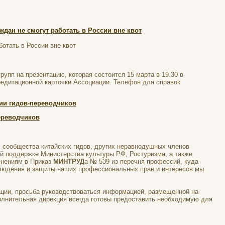
дан не смогут работать в России вне квот
отать в России вне квот
пп на презентацию, которая состоится 15 марта в 19.30 в
редитационной карточки Ассоциации. Телефон для справок
ии гидов-переводчиков
ереводчиков
 сообщества китайских гидов, других неравнодушных членов
ой поддержке Министерства культуры РФ, Ростуризма, а также
енениям в Приказ
МИНТРУД
а № 539 из перечня профессий, куда
блюдения и защиты наших профессиональных прав и интересов мы
ации, просьба руководствоваться информацией, размещенной на
полнительная дирекция всегда готовы предоставить необходимую для