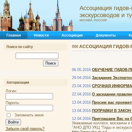
Ассоциация гидов-
экскурсоводов и 
МОСКВА, РОССИЯ
Главная
Новости
Ассоциация
Документы
К
◊◊◊ АССОЦИАЦИЯ ГИДОВ-
Поиск по сайту
06.05.2016
ОБУЧЕНИЕ ГИДОВ-П
29.04.2016
Заседание Экспертно
Авторизация
23.04.2016
СРОЧНАЯ ИНФОРМА
Логин:
22.04.2016
О заседании правле
13.04.2016
Просим вас проявить
Пароль:
13.04.2016
ПОПРАВКИ В ЗАКОН
Запомнить меня
12.04.2016
Приглашаем Вас на 
Уважаемые коллеги, москвичи и 
"АНО ДПО УКЦ "Гиды и экскурсов
Забыли свой пароль?
http://www.ukc-m.ru/