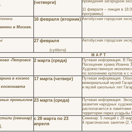
проведения загородной экс
(четверги)
.
11 февраля – лекция в 18.0
программы)
опинина
16 февраля (вторник)
Автобусная городская экск
емени в Москве.
ы
27 февраля
Автобусная городская экск
(суббота)
М А Р Т
еново -Петровск
2 марта (среда)
Путевая информация. В Пер
Посещение храма Иоанна Зл
.
Художественную иконописн
по золочению куполов и с 
арина в космос
17 марта (четверг)
Путевая информация. Обзо
мемориальный музей Гагари
о космонавта
и музей школьных лет Гага
нных промыслов
23 марта (среда)
Путевая информация. Экску
развития народных художе
располагается в памятнике
территории парка усадьбы
стили (семинар)
с 28 марта по 23
Семинар: 5 лекций с 28 мар
4 практических занятия (2, 
апреля
Д.