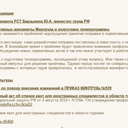
оциации
зидента РСТ Барзыкина Ю.А. министру труда РФ
тивные документы Минтруда и подготовке телепрограммы
но занимается проблемой недопущения принятия поправки в нормативны
.
е инстанции, сами разработчики поправки поставлены в известность о 
зм. В ближайшее время к проблеме будет привлечено внимание профиль
обсуждения новых нормативных актов и так или иначе участвует в работ
 о подготовке телепрограммы, посвященной этому вопросу. Мне также 
ный импульс для решения проблемы. Однако прошу коллег не собирать
программы с интервью гидов превратилась в несогласованную манифест
льтуры
о поводу внесения изменений в ПРИКАЗ МИНТРУДа №539
ный акт об отмене квот для иностранных специалистов в области т
иальной защиты РФ от 4 августа 2014 г. N 539н "Об утверждении профес
iends#ixzz3yrJkIaD2
мене квот для иностранных специалистов в области туризма
pa=45469