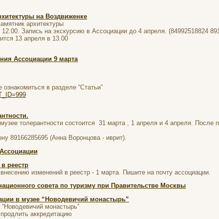
рхитектуры на Воздвиженке
памятник архитектуры
 12.00. Запись на экскурсию в Ассоциации до 4 апреля. (84992518824 89
ится 13 апреля в 13.00
ения Ассоциации 9 марта
 ознакомиться в разделе “Статьи”
NT_ID=999
антности.
 музее толерантности состоится 31 марта , 1 апреля и 4 апреля. После
ну 89166285695 (Анна Воронцова - иврит).
 Ассоциации
 в реестр
внесению изменений в реестр - 1 марта. Пишите на почту ассоциации.
национного совета по туризму при Правительстве Москвы
ации в музее “Новодевичий монастырь”
 “Новодевичий монастырь”
 продлить аккредитацию