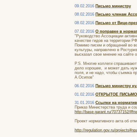
09.02.2016
Письмо министру
08.02.2016
Письмо членам Асс
08.02.2016
Письмо от Вице-пре
07.02.2016
О поправке в норма
"Руководство Ассоциации актив
качестве гидов на территории РФ
Помимо писем и обращений во вс
культуры, направлено в Ростури
высказал свое мнение на сайте 
P.S. Многие коллеги спрашивают
дело хорошее, и может дать нуж
поля, и не надо, чтобы съемка 
А.Осипов"
06.02.2016
Письмо министру ку
01.02.2016
ОТКРЫТОЕ ПИСЬМО п
31.01.2016
Ссылки на норматив
Приказ Министерства труда и соц
http://base.garant.ru/70737152/#fr
Проект нормативного акта об от
http://regulation.gov.ru/projects#n