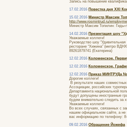
Запись на повышение квалифика
17.02.2016
Повестка дня XXI К
15.02.2016
Министр Максим Топи
http://www.rosmintrud.ru/employme
Министр Максим Топилин: Гиды-п
14.02.2016
Презентация шоу “У
Уважаемые коллеги!
Руководство шоу “Удивительная 
ресторане “Хижина” (метро ВДНХ
89261879741 (Екатерина)
12.02.2016
Коломенское. Перви
12.02.2016
Коломенское. Графи
12.02.2016
Приказ МИНТРУДа №
Дорогие коллеги!
В результате наших совместных 
Ассоциации, российских туропер
Департамента национальной поли
будут допущены иностранные гр
будем внимательно следить за х
Уважаемые коллеги!
Во всех случаях, связанных с з
нашем официальном сайте, а не 
вас информацию по телефону: 8-4
09.02.2016
Обращение Йожефа