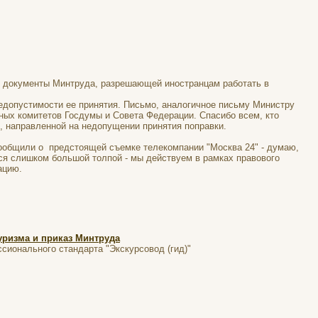
е документы Минтруда, разрешающей иностранцам работать в
недопустимости ее принятия. Письмо, аналогичное письму Министру
ных комитетов Госдумы и Совета Федерации. Спасибо всем, кто
е, направленной на недопущении принятия поправки.
сообщили о предстоящей съемке телекомпании "Москва 24" - думаю,
ся слишком большой толпой - мы действуем в рамках правового
ацию.
уризма и приказ Минтруда
сионального стандарта "Экскурсовод (гид)"