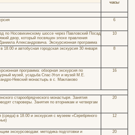
часы
урсия
6
зд по Носовихинскому шоссе через Павловский Посад
10
яжий двор, который посвящен эпохе правления
 Даниила Александровича. Экскурсионная программа
в 18.00 и автобусная городская экскурсия 30 января
8
рсионная программа: обзорная экскурсия по
16
урный музей, усадьба Спас-Угол и музей М.Е.
андро-Невский монастырь в с. Маклаково
нского старообрядческого монастыря. Занятия
20
оводят староверы. Занятия по вторникам и четвергам
 (среда) в 18.00 и экскурсия с музеем «Серебряного
12
нье)
щим экскурсоводам: методика подготовки и
20