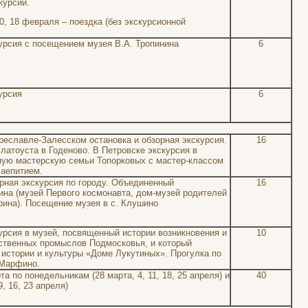
курсии.
0, 18 февраля – поездка (без экскурсионной
урсия с посещением музея В.А. Тропинина
6
урсия
6
еславле-Залесском остановка и обзорная экскурсия.
16
атоуста в Годеново. В Петровске экскурсия в
ую мастерскую семьи Топорковых с мастер-классом
чаепитием.
рная экскурсия по городу. Объединенный
16
на (музей Первого космонавта, дом-музей родителей
рина). Посещение музея в с. Клушино
рсия в музей, посвященный истории возникновения и
10
ственных промыслов Подмосковья, и который
 истории и культуры «Доме Лукутиных». Прогулка по
 Марфино.
та по понедельникам (28 марта, 4, 11, 18, 25 апреля) и
40
9, 16, 23 апреля)