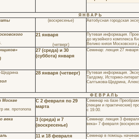
Я Н В А Р Ь
наты
(воскресенье)
Автобусная городская экск
осковского
21 января
Путевая информация. Прое
до музейного комплекса Кн
.
Велико князя Московского
(четверг)
енщиков»
27 (среда) и 30
Семинар: лекция 27 января 
(суббота) января
)
а-Щедрина
28 января (четверг)
Путевая информация. Экску
Талдому, Историко-литерат
гол
Салтыкова-Щедрина, Алекс
Ф Е В Р А Л Ь
 Москве
С 2 февраля по 29
Семинар на базе Преображе
(лекции и практические) пр
марта
р им. протопопа
с 19.00.
о века
3 (среда) и 7
Семинар: лекция 3 февраля
века» 7 февраля (воскресе
(воскресенье)
даль
11 и 18 февраля
Семинар в помощь начинаю