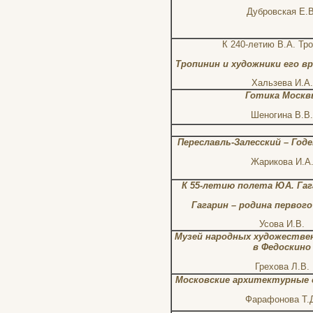
Дубровская Е.В
К 240-летию В.А. Тр
Тропинин и художники его вр
Хальзева И.А.
Готика Москв
Шеногина В.В.
Переславль-Залесский – Год
Жарикова И.А
К 55-летию полета ЮА. Гаг
Гагарин – родина первог
Усова И.В.
Музей народных художестве
в Федоскино
Грехова Л.В.
Московские архитектурные 
Фарафонова Т.