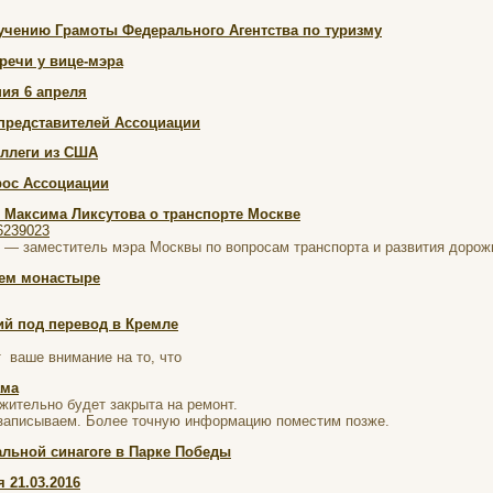
учению Грамоты Федерального Агентства по туризму
речи у вице-мэра
ния 6 апреля
 представителей Ассоциации
ллеги из США
рос Ассоциации
 Максима Ликсутова о транспорте Москве
56239023
ов — заместитель мэра Москвы по вопросам транспорта и развития доро
ьем монастыре
ий под перевод в Кремле
 ваше внимание на то, что
ама
ительно будет закрыта на ремонт.
е записываем. Более точную информацию поместим позже.
льной синагоге в Парке Победы
 21.03.2016