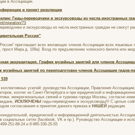
ции в Ассоциации.
онференции и проект резолюции
лин: Гиды-переводчики и экскурсоводы из числа иностранных граж
nt/migration/73
ереводчики и экскурсоводы из числа иностранных граждан не смогут раб
дивительная Россия”
Россия” приглашает всех желающих членов Ассоциации всех языковых гру
, просп Мира д. 109а). Вход по предъявлению членского билета или акк
чная аккредитация. График музейных занятий для членов Ассоциац
к музейных занятий по переподготовке членов Ассоциации гидов-п
 539
коллективных усилий: руководства Ассоциации, Правления Ассоциации,
аторов, коллег из Санкт-Петербурга и при юридической и информационн
тики, межрегиональных связей и туризма города Москвы, согласно изм
аждане,
ИСКЛЮЧЕНЫ
гиды-переводчики и экскурсоводы!!! С целью со
одом согласования и принятия данного приказа в
НАШЕЙ
редакции.
аконодательной, юридической и информационной деятельностью Ассоци
в социальных сетях (facebook, VK и пр.). Руководство Ассоциации и ис
99-251-88-24 и 8-985-336-25-55