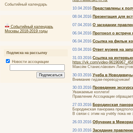
Событийный календарь
10.04.2016
Представлены к пол
08.04.2016
Презентация для вст
07.04.2016
О заседании правле
Событийный календарь
Москвы 2018-2019 годы
06.04.2016
Протокол о встрече
06.04.2016
Ссылка на фильм ко
03.04.2016
Ответ музеев на зап
Подписка на рассылку
31.03.2016
Ссылка на интервью
Новости ассоциации
https://vk.com/video-96196967_4
Макси́м Станисла́вович Ликсу́т
30.03.2016
Учеба в Новодевич
Внимание гидам-переводчикам!
30.03.2016
Проведение экскурс
Уважаемые коллеги!
Правление Ассоциации обращает
27.03.2016
Бородинская панор
Бородинская панорама предполож
В связи с этим на учёбу пока н
26.03.2016
Обучение в Мемориа
20.03.2016
Заседание правления