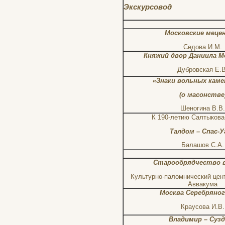
Экскурсовод
Московские меце
Седова И.М.
Княжий двор Даниила М
Дубровская Е.В
«Знаки вольных кам
(о масонстве
Шеногина В.В.
К 190-летию Салтыков
Талдом – Спас-У
Балашов С.А.
Старообрядчество в
Культурно-паломнический цент
Аввакума
Москва Серебряног
Краусова И.В.
Владимир – Суз