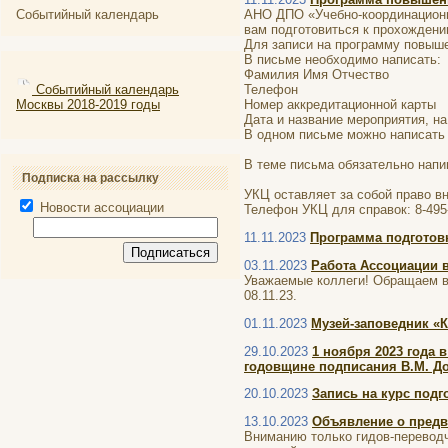
Событийный календарь
АНО ДПО «Учебно-координационн
вам подготовиться к прохождени
Для записи на программу повыше
В письме необходимо написать:
Фамилия Имя Отчество
Событийный календарь
Телефон
Москвы 2018-2019 годы
Номер аккредитационной карты
Дата и название мероприятия, на
В одном письме можно написать 
В теме письма обязательно нап
Подписка на рассылку
УКЦ оставляет за собой право в
Новости ассоциации
Телефон УКЦ для справок: 8-495-
11.11.2023
Программа подготовк
03.11.2023
Работа Ассоциации 
Уважаемые коллеги! Обращаем ва
08.11.23.
01.11.2023
Музей-заповедник «К
29.10.2023
1 ноября 2023 года 
годовщине подписания В.М. Д
20.10.2023
Запись на курс подго
13.10.2023
Объявление о предв
Вниманию только гидов-перевод