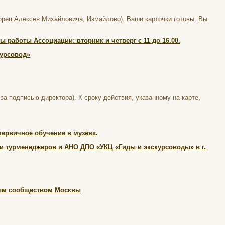
орец Алексея Михайловича, Измайлово). Ваши карточки готовы. Вы
 работы Ассоциации: вторник и четверг с 11 до 16.00.
курсовод»
за подписью директора). К сроку действия, указанному на карте,
первичное обучение в музеях.
 и турменеджеров и АНО ДПО «УКЦ «Гиды и экскурсоводы» в г.
ным сообществом Москвы