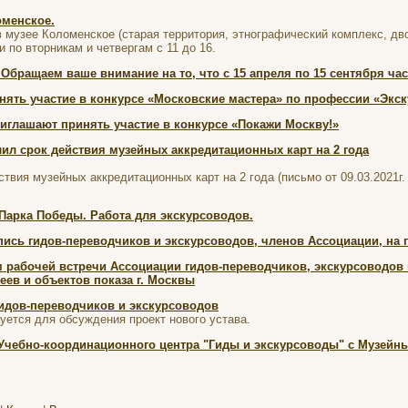
оменское.
 музее Коломенское (старая территория, этнографический комплекс, дв
 по вторникам и четвергам с 11 до 16.
Обращаем ваше внимание на то, что с 15 апреля по 15 сентября часы
нять участие в конкурсе «Московские мастера» по профессии «Экс
иглашают принять участие в конкурсе «Покажи Москву!»
ил срок действия музейных аккредитационных карт на 2 года
вия музейных аккредитационных карт на 2 года (письмо от 09.03.2021г. 
Парка Победы. Работа для экскурсоводов.
ись гидов-переводчиков и экскурсоводов, членов Ассоциации, на 
м рабочей встречи Ассоциации гидов-переводчиков, экскурсоводов
еев и объектов показа г. Москвы
идов-переводчиков и экскурсоводов
ется для обсуждения проект нового устава.
Учебно-координационного центра "Гиды и экскурсоводы" с Музей