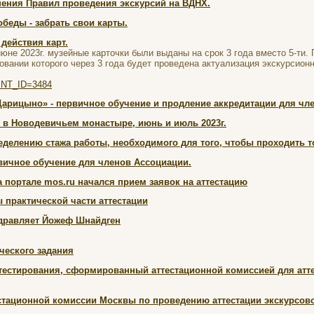
ения Правил проведения экскурсий на ВДНХ.
беды - забрать свои карты.
действия карт.
юне 2023г. музейные карточки были выданы на срок 3 года вместо 5-ти.
овании которого через 3 года будет проведена актуализация экскурсионн
MENT_ID=3484
Царицыно» - первичное обучение и продление аккредитации для чле
 в Новодевичьем монастыре, июнь и июль 2023г.
делению стажа работы, необходимого для того, чтобы проходить то
вичное обучение для членов Ассоциации.
на портале mos.ru начался прием заявок на аттестацию
 практической части аттестации
дравляет Йожеф Шнайдген
ческого задания
тестирования, сформированный аттестационной комиссией для аттес
стационной комиссии Москвы по проведению аттестации экскурсово