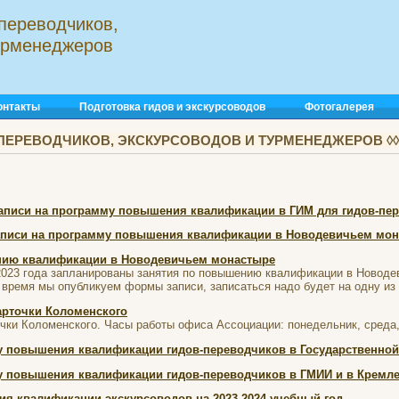
переводчиков,
турменеджеров
онтакты
Подготовка гидов и экскурсоводов
Фотогалерея
ПЕРЕВОДЧИКОВ, ЭКСКУРСОВОДОВ И ТУРМЕНЕДЖЕРОВ ◊◊◊
писи на программу повышения квалификации в ГИМ для гидов-пере
писи на программу повышения квалификации в Новодевичьем мон
нию квалификации в Новодевичьем монастыре
 2023 года запланированы занятия по повышению квалификации в Новодев
 время мы опубликуем формы записи, записаться надо будет на одну из 
арточки Коломенского
чки Коломенского. Часы работы офиса Ассоциации: понедельник, среда, п
 повышения квалификации гидов-переводчиков в Государственной Тр
у повышения квалификации гидов-переводчиков в ГМИИ и в Кремле
я квалификации экскурсоводов на 2023-2024 учебный год.