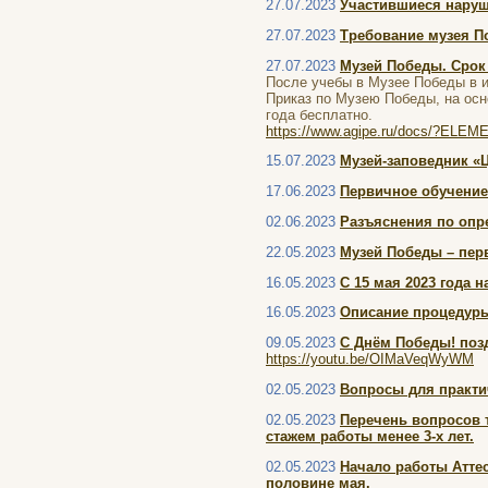
27.07.2023
Участившиеся наруш
27.07.2023
Требование музея По
27.07.2023
Музей Победы. Срок 
После учебы в Музее Победы в и
Приказ по Музею Победы, на осн
года бесплатно.
https://www.agipe.ru/docs/?ELE
15.07.2023
Музей-заповедник «
17.06.2023
Первичное обучение
02.06.2023
Разъяснения по опре
22.05.2023
Музей Победы – пер
16.05.2023
С 15 мая 2023 года 
16.05.2023
Описание процедуры
09.05.2023
С Днём Победы! поз
https://youtu.be/OIMaVeqWyWM
02.05.2023
Вопросы для практи
02.05.2023
Перечень вопросов 
стажем работы менее 3-х лет.
02.05.2023
Начало работы Атте
половине мая.