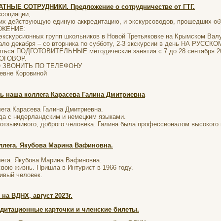
НЫЕ СОТРУДНИКИ. Предложение о сотрудничестве от ГТГ.
социации,
их действующую единую аккредитацию, и экскурсоводов, прошедших обу
ЛОЖЕНИЕ:
 экскурсионных групп школьников в Новой Третьяковке на Крымско
о декабря – со вторника по субботу, 2-3 экскурсии в день НА РУССКО
ься ПОДГОТОВИТЕЛЬНЫЕ методические занятия с 7 до 28 сентября 20
ДОГОВОР.
О ЗВОНИТЬ ПО ТЕЛЕФОНУ
евне Коровиной
сь наша коллега Карасева Галина Дмитриевна
лега Карасева Галина Дмитриевна.
ода с нидерландским и немецким языками.
 отзывчивого, доброго человека. Галина была профессионалом высокого
ллега. Якубова Марина Вафиновна.
лега. Якубова Марина Вафиновна.
вою жизнь. Пришла в Интурист в 1966 году.
ивый человек.
на ВДНХ, август 2023г.
дитационные карточки и членские билеты.