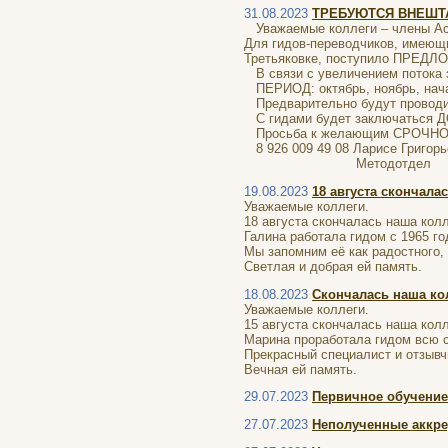
31.08.2023
ТРЕБУЮТСЯ ВНЕШТАТ
Уважаемые коллеги – члены Ас
Для гидов-переводчиков, имеющ
Третьяковке, поступило ПРЕД
В связи с увеличением потока
ПЕРИОД: октябрь, ноябрь, начал
Предварительно будут проводит
С гидами будет заключаться 
Просьба к желающим СРОЧН
8 926 009 49 08 Ларисе Григорь
Методотдел
19.08.2023
18 августа скончала
Уважаемые коллеги.
18 августа скончалась наша кол
Галина работала гидом с 1965 г
Мы запомним её как радостного,
Светлая и добрая ей память.
18.08.2023
Скончалась наша ко
Уважаемые коллеги.
15 августа скончалась наша кол
Марина проработала гидом всю с
Прекрасный специалист и отзывч
Вечная ей память.
29.07.2023
Первичное обучение 
27.07.2023
Неполученные аккре