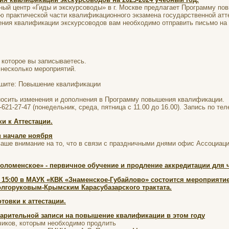
ый центр «Гиды и экскурсоводы» в г. Москве предлагает Программу по
ю практической части квалификационного экзамена государственной ат
ния квалификации экскурсоводов вам необходимо отправить письмо на 
 которое вы записываетесь.
несколько мероприятий.
ишите: Повышение квалификации
носить изменения и дополнения в Программу повышения квалификации.
621-27-47 (понедельник, среда, пятница с 11.00 до 16.00). Запись по те
и к Аттестации.
в начале ноября
ше внимание на то, что в связи с праздничными днями офис Ассоциации
оломенское» - первичное обучение и продление аккредитации для 
в 15:00 в МАУК «КВК «Знаменское-Губайлово» состоится мероприят
олгоруковым-Крымским Карасубазарского трактата.
товки к аттестации.
арительной записи на повышение квалификации в этом году
чиков, которым необходимо продлить