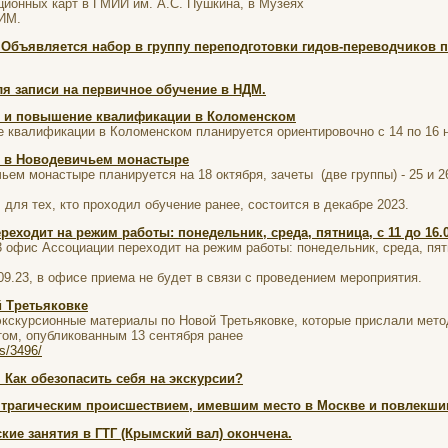
ционных карт в ГМИИ им. А.С. Пушкина, в Музеях
ГИМ.
 Объявляется набор в группу переподготовки гидов-переводчиков 
я записи на первичное обучение в НДМ.
е и повышение квалификации в Коломенском
 квалификации в Коломенском планируется ориентировочно с 14 по 16 н
е в Новодевичьем монастыре
ем монастыре планируется на 18 октября, зачеты (две группы) - 25 и 2
ля тех, кто проходил обучение ранее, состоится в декабре 2023.
еходит на режим работы: понедельник, среда, пятница, с 11 до 16.0
 офис Ассоциации переходит на режим работы: понедельник, среда, пятн
09.23, в офисе приема не будет в связи с проведением мероприятия.
 Третьяковке
кскурсионные материалы по Новой Третьяковке, которые прислали мето
том, опубликованным 13 сентября ранее
es/3496/
ак обезопасить себя на экскурсии?
с трагическим происшествием, имевшим место в Москве и повлекши
кие занятия в ГТГ (Крымский вал) окончена.