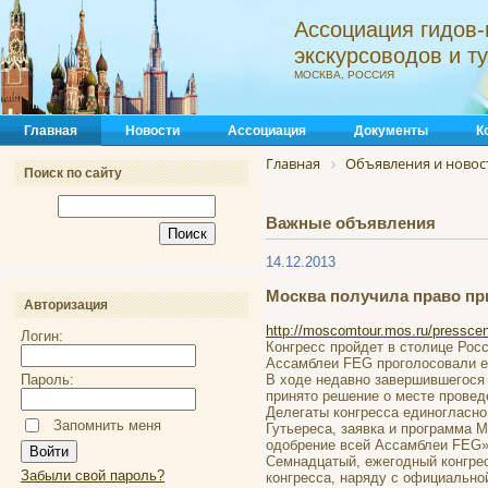
Ассоциация гидов-
экскурсоводов и 
МОСКВА, РОССИЯ
Главная
Новости
Ассоциация
Документы
К
Главная
Объявления и новос
Поиск по сайту
Важные объявления
14.12.2013
Москва получила право при
Авторизация
http://moscomtour.mos.ru/presscen
Логин:
Конгресс пройдет в столице Росс
Ассамблеи FEG проголосовали е
Пароль:
В ходе недавно завершившегося в
принято решение о месте провед
Делегаты конгресса единогласн
Запомнить меня
Гутьереса, заявка и программа 
одобрение всей Ассамблеи FEG»
Семнадцатый, ежегодный конгрес
Забыли свой пароль?
конгресса, наряду с официально