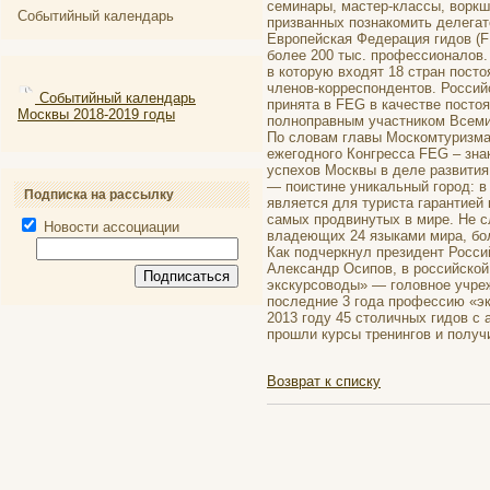
семинары, мастер-классы, воркш
Событийный календарь
призванных познакомить делегат
Европейская Федерация гидов (F
более 200 тыс. профессионалов.
в которую входят 18 стран пост
членов-корреспондентов. Россий
Событийный календарь
принята в FEG в качестве посто
Москвы 2018-2019 годы
полноправным участником Всеми
По словам главы Москомтуризма
ежегодного Конгресса FEG – зн
успехов Москвы в деле развития
— поистине уникальный город: в
Подписка на рассылку
является для туриста гарантией 
самых продвинутых в мире. Не с
Новости ассоциации
владеющих 24 языками мира, бол
Как подчеркнул президент Росси
Александр Осипов, в российской
экскурсоводы» — головное учре
последние 3 года профессию «эк
2013 году 45 столичных гидов с
прошли курсы тренингов и получ
Возврат к списку