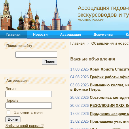
Ассоциация гидов-
экскурсоводов и 
МОСКВА, РОССИЯ
Главная
Новости
Ассоциация
Документы
К
Главная
Объявления и новос
Поиск по сайту
Важные объявления
17.03.2026
Храм Христа Спасите
04.03.2026
График работы офис
Авторизация
03.03.2026
Вниманию коллег, и
Логин:
в Домике Петра.
28.02.2026
Состоялись методич
Пароль:
20.02.2026
РЕЗОЛЮЦИЯ XXIX Кон
Запомнить меня
17.02.2026
Продление аккредита
13.02.2026
Приглашаем участни
Забыли свой пароль?