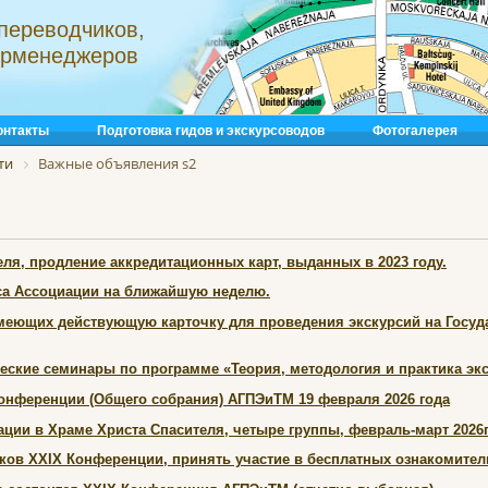
переводчиков,
турменеджеров
онтакты
Подготовка гидов и экскурсоводов
Фотогалерея
ти
Важные объявления s2
ля, продление аккредитационных карт, выданных в 2023 году.
а Ассоциации на ближайшую неделю.
меющих действующую карточку для проведения экскурсий на Госуда
еские семинары по программе «Теория, методология и практика эк
ференции (Общего собрания) АГПЭиТМ 19 февраля 2026 года
ции в Храме Христа Спасителя, четыре группы, февраль-март 2026г
ков XXIX Конференции, принять участие в бесплатных ознакомите