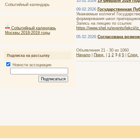
10.02.2026
19 февраля 2026 го
Событийный календарь
09.02.2026
Государственная Пу
Уважаемые коллеги! Государстве
формирования школ прапорщиков 
Запись на лекцию по ссылке:
Событийный календарь
https://www.shpl.ru/events/lekci
Москвы 2018-2019 годы
05.02.2026
Согласована возмож
Объявления 21 - 30 из 1060
Начало
|
Пред.
|
1
2
3
4
5
|
След.
Подписка на рассылку
Новости ассоциации