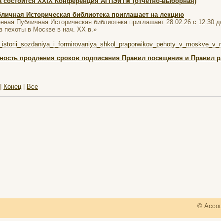
да состоится XXIX Конференция АГПЭиТМ (отчетно-выборная)
бличная Историческая библиотека приглашает на лекцию
нная Публичная Историческая библиотека приглашает 28.02.26 с 12.30 д
пехоты в Москве в нач. XX в.»
i/iz_istorii_sozdaniya_i_formirovaniya_shkol_praporwikov_pehoty_v_moskve_
ность продления сроков подписания Правил посещения и Правил р
|
Конец
|
Все
© Ассоц