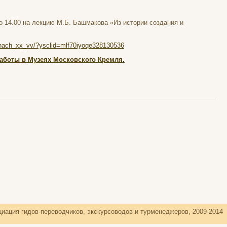
о 14.00 на лекцию М.Б. Башмакова «Из истории создания и
v_nach_xx_vv/?ysclid=mlf70iyoqe328130536
аботы в Музеях Московского Кремля.
иация гидов-переводчиков, экскурсоводов и турменеджеров, 2009-2014