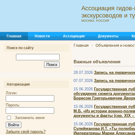
Ассоциация гидов-
экскурсоводов и 
МОСКВА, РОССИЯ
Главная
Новости
Ассоциация
Документы
К
Главная
Объявления и новос
Поиск по сайту
Важные объявления
28.07.2026
Запись на первичное
07.07.2026
Запись на первичное
Авторизация
15.06.2026
Государственная пу
Логин:
обсуждение сюжета документал
Борисом Григорьевичем Двор
Пароль:
15.06.2026
Государственная пу
М.Б. «Из истории военно-полев
документы и факты (сер. XIX – 
Запомнить меня
15.06.2026
Государственная пу
Сулейманова И.Т. «Ты полюбиш
Забыли свой пароль?
Императрицы Марии Александ