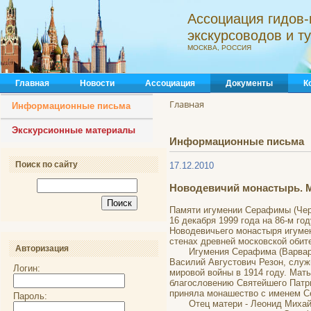
Ассоциация гидов-
экскурсоводов и 
МОСКВА, РОССИЯ
Главная
Новости
Ассоциация
Документы
К
Главная
Информационные письма
Экскурсионные материалы
Информационные письма
Поиск по сайту
17.12.2010
Новодевичий монастырь. 
Памяти игумении Серафимы (Чер
16 декабря 1999 года на 86-м г
Новодевичьего монастыря игумен
стенах древней московской обит
Авторизация
Игумения Серафима (Варвара Ва
Василий Августович Резон, служ
Логин:
мировой войны в 1914 году. Мать
благословению Святейшего Патри
приняла монашество с именем С
Пароль:
Отец матери - Леонид Михайлов