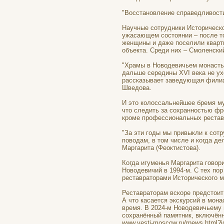
"Восстановление справедливости 
Научные сотрудники Историческо
ужасающем состоянии – после то
женщины и даже поселили кварт
объекта. Среди них – Смоленски
"Храмы в Новодевичьем монасты
дальше середины XVI века не ухо
рассказывает заведующая филиа
Шведова.
И это колоссальнейшее бремя му
что следить за сохранностью фр
кроме профессиональных рестав
"За эти годы мы привыкли к сот
поводам, в том числе и когда де
Маргарита (Феоктистова).
Когда игуменья Маргарита говори
Новодевичий в 1994-м. С тех пор
реставраторами Исторического м
Реставраторам вскоре предстоит
А что касается экскурсий в мона
время. В 2024-м Новодевичьему 
сохранённый памятник, включён
www.vesti-moscow.ru/rnews.html?