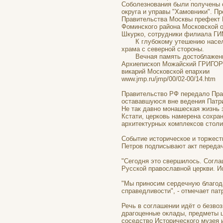
Соболезнования были получены 
округа и управы "Хамовники". П
Правительства Москвы префект Ц
Фоминского района Московской о
Шкурко, сотрудники филиала ГИ
К глубокому утешению насельни
храма с северной стороны.
Вечная память достоблаженной
Архиепископ Можайский ГРИГО
викарий Московской епархии
www.jmp.ru/jmp/00/02-00/14.htm
Правительство РФ передало Пра
остававшуюся вне ведения Патри
Не так давно монашеская жизнь 
Кстати, церковь намерена сохра
архитектурных комплексов столи
Событие историческое и торжест
Петров подписывают акт передач
"Сегодня это свершилось. Согл
Русской православной церкви. И
"Мы приносим сердечную благода
справедливости", - отмечает пат
Речь в соглашении идёт о безво
драгоценные оклады, предметы це
соседство Исторического музея 