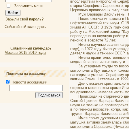
впоследствии митрополит Серафи
старца Серафима Саровского, пр
Запомнить меня
Церковью причислен к лику свят
Муж Варвары Васильевны Никол
После окончания школы в Подм
Забыли свой пароль?
нефтехимический техникум. С 19
Событийный календарь
химии АН СССР. В 1939 году око
работу на Московский завод "Кау
переведена на научную работу в
пенсию в возрасте 72 лет.
Имела научные звания кандидата
Событийный календарь
году), в 1972 году была утвержд
Москвы 2018-2019 годы
деятеля науки и техники СССР, 
Имела правительственные нагр
медалей за различные заслуги.
За усердные труды по возрожд
митрополита Крутицкого и Коло
Подписка на рассылку
наградил игумению Серафиму кре
княгини Ольги II степени - в 1999
Новости ассоциации
Для стяжания христианского с
ящиком в московском храме Или
воцерковилась немалая часть мо
Происходя из старинного дворя
Святой Церкви, Варвара Василье
наука не только не противоречат
в почтенном возрасте, когда, ка
трудов. Варвара Васильевна изб
Имея своим духовным наставни
матушка активно занималась сбо
митрополита Серафима (Чичагов