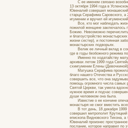
С ее именем связано возобновл
13 октября 1994 года в Успенск
Ювеналий совершил монашеский 
старца Серафима Саровского, а 2
игумении и вручил ей игуменский
Все, кто мог наблюдать жизнь 
пожилой женщине заключалось п
Божию. Невозможно перечислить 
и благоустройство монастырских
жизни сестер), и постоянная заб
монастырских подворьях.
Велик ее личный вклад в соор
где в годы безбожного режима по
Именно по ходатайству матушк
архивах летом 1999 года Святей
схиигумении Елены (Девочкиной)
Матушка Серафима прожила по 
благо нашего Отечества и Русск
совершить все, что она задумыв
помощь огромного числа самых 
Святой Церкви, так умела вдохн
нужное время и подчас соверше
души человеком она была.
Известие о ее кончине опечали
монастыря не смог вместить всех
В тот день, 18 декабря 1999 г
совершил митрополит Крутицкий
епископа Видновского Тихона, а
Ювеналий произнес пространное 
послание, которое направил по 