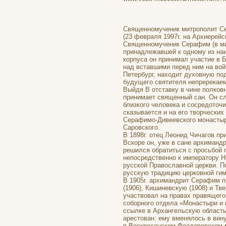
Священномученик митрополит Сер
(23 февраля 1997г. на Архиерейс
Священномученик Серафим (в мир
принадлежавшей к одному из на
корпуса он принимал участие в 
над вставшими перед ним на вой
Петербург, находит духовную по
будущего святителя непререкаем
Выйдя В отставку в чине полков
принимает священный сан. Он слу
близкого человека и сосредоточи
сказывается и на его творческих
Серафимо-Дивеевского монастыр
Саровского.
В 1898г. отец Леонид Чичагов п
Вскоре он, уже в сане архиманд
решился обратиться с просьбой 
непосредственно к императору Н
русской Православной церкви. 
русскую традицию церковной ги
В 1905г. архимандрит Серафим п
(1906), Кишиневскую (1908) и Т
участвовал на правах правящего
соборного отдела «Монастыри и м
ссылке в Архангельскую область
арестован: ему вменялось в вин
в Воскресенском Феодоровском 