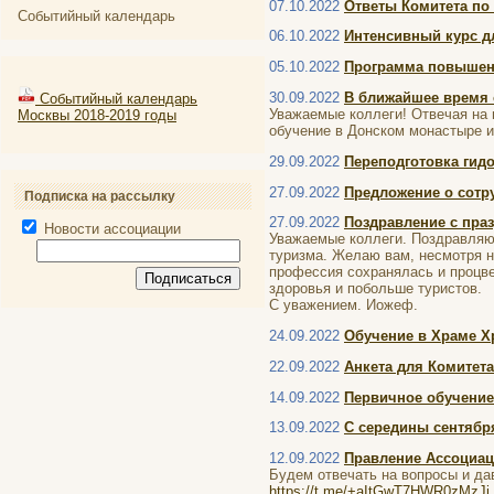
07.10.2022
Ответы Комитета по
Событийный календарь
06.10.2022
Интенсивный курс д
05.10.2022
Программа повышени
30.09.2022
В ближайшее время 
Событийный календарь
Уважаемые коллеги! Отвечая на 
Москвы 2018-2019 годы
обучение в Донском монастыре и
29.09.2022
Переподготовка гидо
27.09.2022
Предложение о сотру
Подписка на рассылку
27.09.2022
Поздравление с пра
Новости ассоциации
Уважаемые коллеги. Поздравля
туризма. Желаю вам, несмотря н
профессия сохранялась и процв
здоровья и побольше туристов.
С уважением. Иожеф.
24.09.2022
Обучение в Храме Хр
22.09.2022
Анкета для Комитета
14.09.2022
Первичное обучение
13.09.2022
С середины сентябр
12.09.2022
Правление Ассоциаци
Будем отвечать на вопросы и да
https://t.me/+aItGwT7HWR0zMzJi