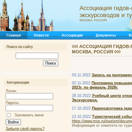
Ассоциация гидов-
экскурсоводов и 
МОСКВА, РОССИЯ
Главная
Новости
Ассоциация
Документы
К
◊◊◊ АССОЦИАЦИЯ ГИДОВ-
Поиск по сайту
МОСКВА, РОССИЯ ◊◊◊
03.11.2022
Запись на программ
Авторизация
02.11.2022
Программа повышени
2023г. по февраль 2028г.
Логин:
28.10.2022
Учебный центр отк
Экскурсовод.
Пароль:
17.10.2022
Переподготовка гидо
Запомнить меня
13.10.2022
Туристический собы
https://www.mos.ru/tourism/documen
Информация от комитета по тури
Забыли свой пароль?