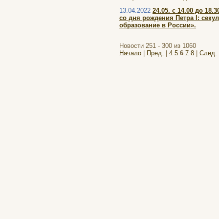
13.04.2022
24.05. с 14.00 до 1
со дня рождения Петра I: сек
образование в России».
Новости 251 - 300 из 1060
Начало
|
Пред.
|
4
5
6
7
8
|
След.