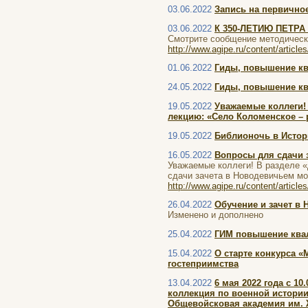
03.06.2022
Запись на первично
03.06.2022
К 350-ЛЕТИЮ ПЕТРА
Смотрите сообщение методичес
http://www.agipe.ru/content/article
01.06.2022
Гиды, повышение кв
24.05.2022
Гиды, повышение кв
19.05.2022
Уважаемые коллеги!
лекцию: «Село Коломенское – 
19.05.2022
Библионочь в Историч
16.05.2022
Вопросы для сдачи 
Уважаемые коллеги! В разделе 
сдачи зачета в Новодевичьем мо
http://www.agipe.ru/content/article
26.04.2022
Обучение и зачет в
Изменено и дополнено
25.04.2022
ГИМ повышение квал
15.04.2022
О старте конкурса 
гостеприимства
13.04.2022
6 мая 2022 года с 1
коллекция по военной истори
Общевойсковая академия им. 