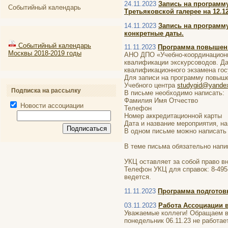
24.11.2023
Запись на программ
Событийный календарь
Третьяковской галерее на 12.12
14.11.2023
Запись на программ
конкретные даты.
Событийный календарь
11.11.2023
Программа повышени
Москвы 2018-2019 годы
АНО ДПО «Учебно-координационн
квалификации экскурсоводов. Да
квалификационного экзамена гос
Для записи на программу повыше
Учебного центра
studygid@yandex
Подписка на рассылку
В письме необходимо написать:
Фамилия Имя Отчество
Новости ассоциации
Телефон
Номер аккредитационной карты
Дата и название мероприятия, на
В одном письме можно написать 
В теме письма обязательно нап
УКЦ оставляет за собой право в
Телефон УКЦ для справок: 8-495-
ведется.
11.11.2023
Программа подготовк
03.11.2023
Работа Ассоциации 
Уважаемые коллеги! Обращаем ва
понедельник 06.11.23 не работае