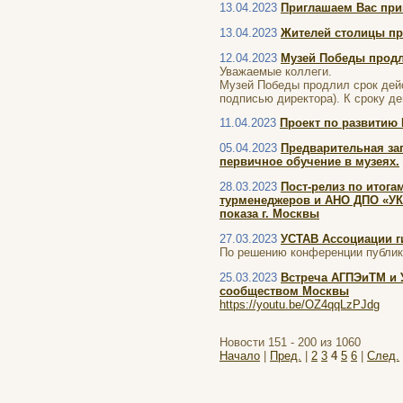
13.04.2023
Приглашаем Вас при
13.04.2023
Жителей столицы пр
12.04.2023
Музей Победы продл
Уважаемые коллеги.
Музей Победы продлил срок дейст
подписью директора). К сроку де
11.04.2023
Проект по развитию 
05.04.2023
Предварительная за
первичное обучение в музеях.
28.03.2023
Пост-релиз по итога
турменеджеров и АНО ДПО «УКЦ
показа г. Москвы
27.03.2023
УСТАВ Ассоциации г
По решению конференции публику
25.03.2023
Встреча АГПЭиТМ и 
сообществом Москвы
https://youtu.be/OZ4qqLzPJdg
Новости 151 - 200 из 1060
Начало
|
Пред.
|
2
3
4
5
6
|
След.