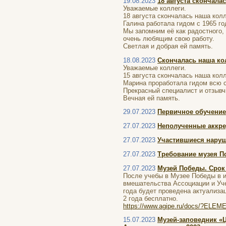
19.08.2023
18 августа скончала
Уважаемые коллеги.
18 августа скончалась наша кол
Галина работала гидом с 1965 г
Мы запомним её как радостного,
очень любящим свою работу.
Светлая и добрая ей память.
18.08.2023
Скончалась наша ко
Уважаемые коллеги.
15 августа скончалась наша кол
Марина проработала гидом всю с
Прекрасный специалист и отзывч
Вечная ей память.
29.07.2023
Первичное обучение 
27.07.2023
Неполученные аккре
27.07.2023
Участившиеся наруш
27.07.2023
Требование музея По
27.07.2023
Музей Победы. Срок 
После учебы в Музее Победы в и
вмешательства Ассоциации и Уче
года будет проведена актуализа
2 года бесплатно.
https://www.agipe.ru/docs/?ELE
15.07.2023
Музей-заповедник «